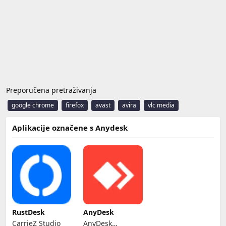
Preporučena pretraživanja
google chrome
firefox
avast
avira
vlc media
Aplikacije označene s Anydesk
RustDesk
AnyDesk
CarrieZ Studio
AnyDesk