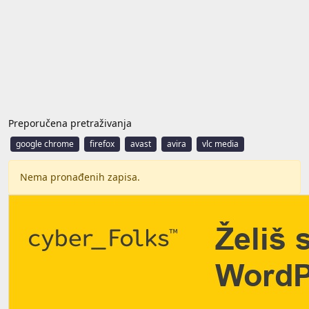
Preporučena pretraživanja
google chrome
firefox
avast
avira
vlc media
Nema pronađenih zapisa.